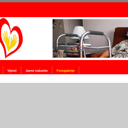
Vijesti
Javne nabavke
Fotogalerije