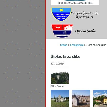
Stolac
>
Fotogalerije
>
Dom za socijalno i
Stolac kroz sliku
17.12.2010
Slike Stoca