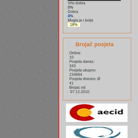
Vrlo dobra
0%
Dobra
4%
Mogla je i bolje
18%
Brojač posjeta
Online:
10
Posjeta danas:
343
Posjeta ukupno:
234664
Posjeta dnevno: Ø
41
Brojac od:
07.12.2010