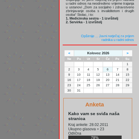
u radni odnos na neodređeno vrijeme trajanja
u ustanovi „Dom za socijalno i zdravstveno
zbrinjavanje osoba s invaliditetom i drugih
osoba“ Stolac, i to:
1. Medicinska sestra - 1 izvršitelj
2. Servirka - 1 izvršitelj
Opširnije ...
Javni natječaj za prijem
radnika u radni odnos
<
Kolovoz 2026
>
Ne
Po
Ut
Sr
Če
Pe
Su
1
2
3
4
5
6
7
8
9
10
11
12
13
14
15
16
17
18
19
20
21
22
23
24
25
26
27
28
29
30
31
Anketa
Kako vam se sviđa naša
stranica
Kraj ankete: 28.02.2011
Ukupno glasova = 23
Odlična
78%