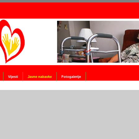
Vijesti
Javne nabavke
Fotogalerije