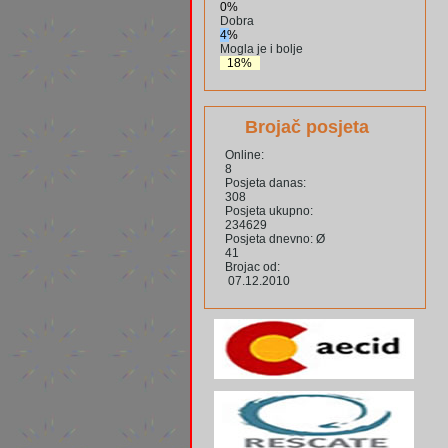
0%
Dobra
4%
Mogla je i bolje
18%
Brojač posjeta
Online:
8
Posjeta danas:
308
Posjeta ukupno:
234629
Posjeta dnevno: Ø
41
Brojac od:
07.12.2010