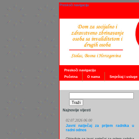
Preskoči navigaciju
Preskoči navigaciju
Početna
O nama
Smještaj i usluge
Najnovije vijesti
02.07.2026 06:00
Javni natječaj za prijem radnika u
radni odnos
Objavljuje se javni natječaj za prijem radnika