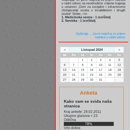
u radni odnos na neodređeno vrijeme trajanja
u ustanovi „Dom za socijalno i zdravstveno
zbrinjavanje osoba s invaliditetom i drugih
osoba“ Stolac, i to:
1. Medicinska sestra - 1 izvršitelj
2. Servirka - 1 izvršitelj
Opširnije ...
Javni natječaj za prijem
radnika u radni odnos
<
Listopad 2024
>
Ne
Po
Ut
Sr
Če
Pe
Su
1
2
3
4
5
6
7
8
9
10
11
12
13
14
15
16
17
18
19
20
21
22
23
24
25
26
27
28
29
30
31
Anketa
Kako vam se sviđa naša
stranica
Kraj ankete: 28.02.2011
Ukupno glasova = 23
Odlična
78%
Vrlo dobra