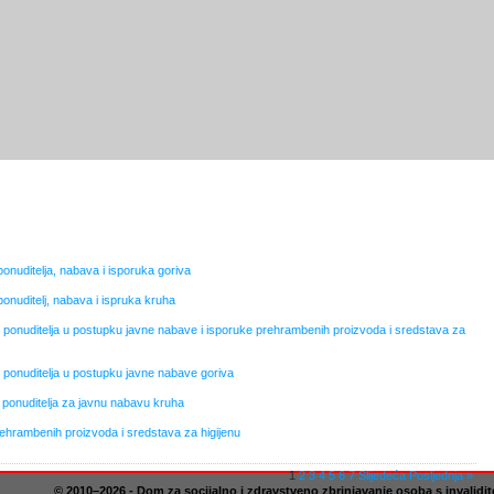
ponuditelja, nabava i isporuka goriva
ponuditelj, nabava i ispruka kruha
g ponuditelja u postupku javne nabave i isporuke prehrambenih proizvoda i sredstava za
g ponuditelja u postupku javne nabave goriva
g ponuditelja za javnu nabavu kruha
prehrambenih proizvoda i sredstava za higijenu
1
2
3
4
5
6
7
Slijedeća
Posljednja »
© 2010–2026 - Dom za socijalno i zdravstveno zbrinjavanje osoba s invalidit