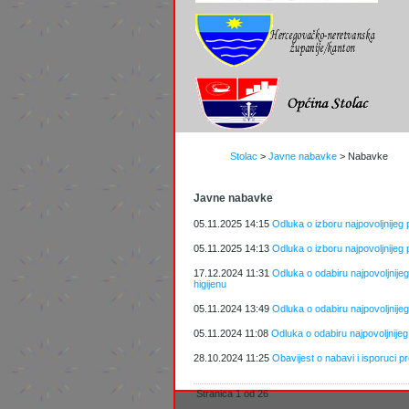
Stolac
>
Javne nabavke
>
Nabavke
Javne nabavke
05.11.2025 14:15
Odluka o izboru najpovoljnijeg 
05.11.2025 14:13
Odluka o izboru najpovoljnijeg 
17.12.2024 11:31
Odluka o odabiru najpovoljnije
higijenu
05.11.2024 13:49
Odluka o odabiru najpovoljnije
05.11.2024 11:08
Odluka o odabiru najpovoljnije
28.10.2024 11:25
Obavijest o nabavi i isporuci 
Stranica 1 od 26