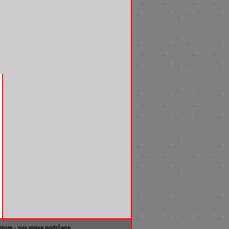
etom - sva prava pridržana