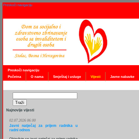
Preskoči navigaciju
Preskoči navigaciju
Početna
O nama
Smještaj i usluge
Vijesti
Javne nabavke
Najnovije vijesti
02.07.2026 06:00
Javni natječaj za prijem radnika u
radni odnos
Objavljuje se javni natječaj za prijem radnika