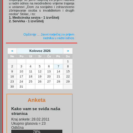
u radni odnos na neodređeno vrijeme trajanja
u ustanovi „Dom za socijalno i zdravstveno
zbrinjavanje osoba s invaliditetom i drugih
osoba“ Stolac, i to:
1. Medicinska sestra - 1 izvršitelj
2. Servirka - 1 izvršitelj
Opširnije ...
Javni natječaj za prijem
radnika u radni odnos
<
Kolovoz 2026
>
Ne
Po
Ut
Sr
Če
Pe
Su
1
2
3
4
5
6
7
8
9
10
11
12
13
14
15
16
17
18
19
20
21
22
23
24
25
26
27
28
29
30
31
Anketa
Kako vam se sviđa naša
stranica
Kraj ankete: 28.02.2011
Ukupno glasova = 23
Odlična
78%