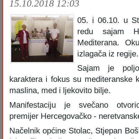
15.10.2018 12:03
05. i 06.10. u S
redu sajam He
Mediterana. Ok
izlagača iz regije.
Sajam je poljop
karaktera i fokus su mediteranske k
maslina, med i ljekovito bilje.
Manifestaciju je svečano otvor
premijer Hercegovačko - neretvanske
Načelnik općine Stolac, Stjepan Boš