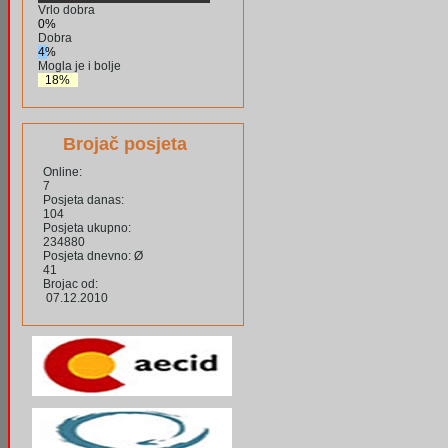
Vrlo dobra
0%
Dobra
4%
Mogla je i bolje
18%
Brojač posjeta
Online:
7
Posjeta danas:
104
Posjeta ukupno:
234880
Posjeta dnevno: Ø
41
Brojac od:
07.12.2010