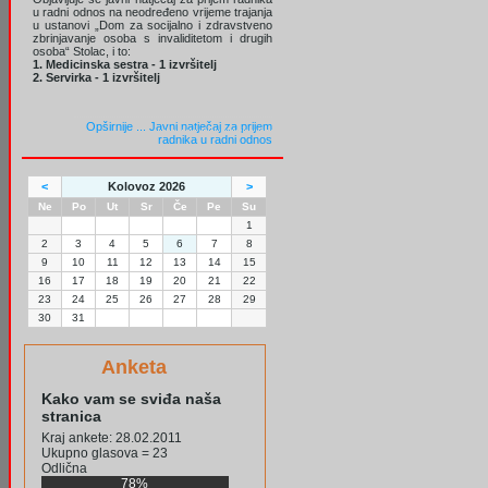
u radni odnos na neodređeno vrijeme trajanja
u ustanovi „Dom za socijalno i zdravstveno
zbrinjavanje osoba s invaliditetom i drugih
osoba“ Stolac, i to:
1. Medicinska sestra - 1 izvršitelj
2. Servirka - 1 izvršitelj
Opširnije ...
Javni natječaj za prijem
radnika u radni odnos
<
Kolovoz 2026
>
Ne
Po
Ut
Sr
Če
Pe
Su
1
2
3
4
5
6
7
8
9
10
11
12
13
14
15
16
17
18
19
20
21
22
23
24
25
26
27
28
29
30
31
Anketa
Kako vam se sviđa naša
stranica
Kraj ankete: 28.02.2011
Ukupno glasova = 23
Odlična
78%