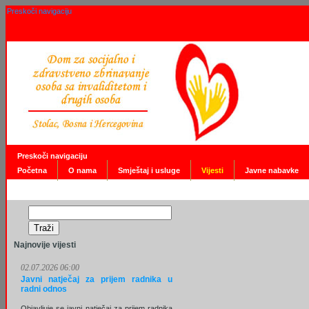
Preskoči navigaciju
Preskoči navigaciju
Početna
O nama
Smještaj i usluge
Vijesti
Javne nabavke
Najnovije vijesti
02.07.2026 06:00
Javni natječaj za prijem radnika u
radni odnos
Objavljuje se javni natječaj za prijem radnika