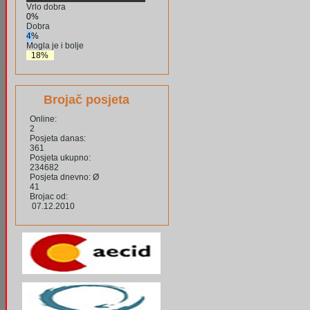
Vrlo dobra
0%
Dobra
4%
Mogla je i bolje
18%
Brojač posjeta
Online:
2
Posjeta danas:
361
Posjeta ukupno:
234682
Posjeta dnevno: Ø
41
Brojac od:
07.12.2010