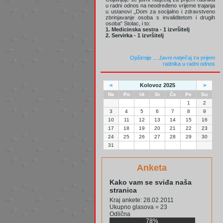
u radni odnos na neodređeno vrijeme trajanja
u ustanovi „Dom za socijalno i zdravstveno
zbrinjavanje osoba s invaliditetom i drugih
osoba“ Stolac, i to:
1. Medicinska sestra - 1 izvršitelj
2. Servirka - 1 izvršitelj
Opširnije ...
Javni natječaj za prijem
radnika u radni odnos
<
Kolovoz 2025
>
Ne
Po
Ut
Sr
Če
Pe
Su
1
2
3
4
5
6
7
8
9
10
11
12
13
14
15
16
17
18
19
20
21
22
23
24
25
26
27
28
29
30
31
Anketa
Kako vam se sviđa naša
stranica
Kraj ankete: 28.02.2011
Ukupno glasova = 23
Odlična
78%