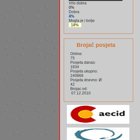
Vrlo dobra
0%
Dobra
4%
Mogla je i bolje
18%
Brojač posjeta
Online:
75
Posjeta danas:
1834
Posjeta ukupno:
240866
Posjeta dnevno: Ø
42
Brojac od:
07.12.2010