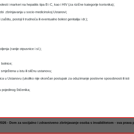
lesti i markeri na hepatitis tipa B i C, kao i HIV (za rizične kategorije korisnika);
rebi zbrinjavanja u socio-medicinskoj Ustanovi;
zaštitu, postoji li trudnoća ili eventualno bolest genitalija i dr.);
enja (ranije otpusnice i sl.);
 bolnice;
smještena u istu ili sličnu ustanovu;
lica u Ustanovu (ukoliko nije okončan postupak za oduzimanje poslovne sposobnosti ili isti
 pojedinog štićenika;
026 - Dom za socijalno i zdravstveno zbrinjavanje osoba s invaliditetom - sva prava 