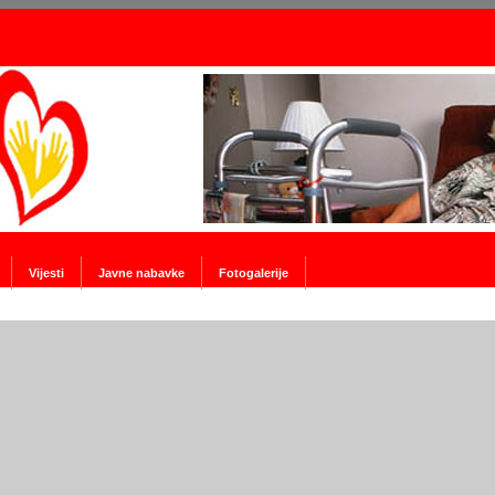
Vijesti
Javne nabavke
Fotogalerije