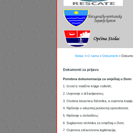
Stolac
>
O nama
>
Dokumenti
>
Dokumen
Dokumenti za prijavu
Potrebna dokumentacija za smještaj u Dom:
1. Izvod iz matične knjige rođenih;
2. Uvjerenje o državljanstvu;
3. Osobna iskaznica štićenika, a ovjerena kopija
4. Rješenje o oduzetoj poslovnoj sposobnosti;
5. Rješenje o skrbništvu;
6. Suglasnost skrbnika za smještaj u Dom;
7. Ovjerena zdravstvena legitimacija;