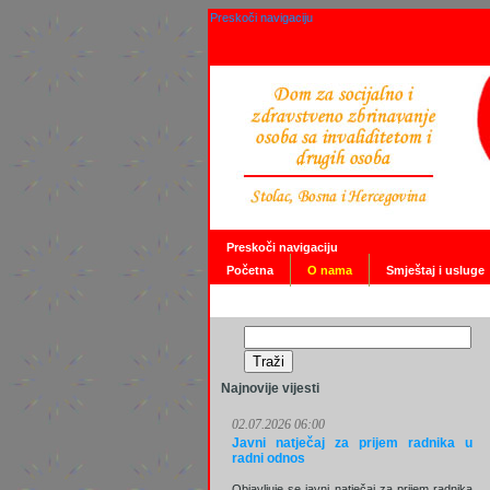
Preskoči navigaciju
Preskoči navigaciju
Početna
O nama
Smještaj i usluge
Najnovije vijesti
02.07.2026 06:00
Javni natječaj za prijem radnika u
radni odnos
Objavljuje se javni natječaj za prijem radnika