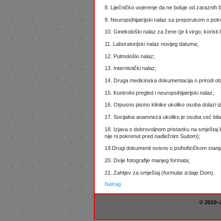
8. Liječničko uvjerenje da ne boluje od zaraznih bo
9. Neuropsihijatrijski nalaz sa preporukom o pot
10. Ginekološki nalaz za žene (je li virgo, koristi li 
11. Laboratorijski nalaz novijeg datuma;
12. Pulmološki nalaz;
13. Internistički nalaz;
14. Druga medicinska dokumentacija o prirodi obolj
15. Kontrolni pregled i neuropsihijatrijski nalaz;
16. Otpusno pismo klinike ukoliko osoba dolazi iz
17. Socijalna anamneza ukoliko je osoba već bila 
18. Izjava o dobrovoljnom pristanku na smještaj 
nije ni pokrenut pred nadležnim Sudom);
19.Drugi dokumenti ovisno o psihofizičkom stanju
20. Dvije fotografije manjeg formata;
21. Zahtjev za smještaj (formular izdaje Dom).
Natrag
© 2010–2