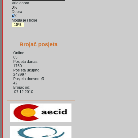
Vrlo dobra
0%
Dobra
4%
Mogla je i bolje
18%
Brojač posjeta
Online:
65
Posjeta danas:
1760
Posjeta ukupno:
243997
Posjeta dnevno: Ø
42
Brojac od:
07.12.2010