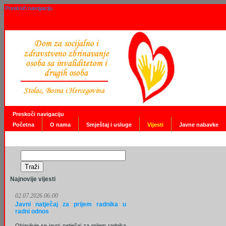
Preskoči navigaciju
Preskoči navigaciju
Početna
O nama
Smještaj i usluge
Vijesti
Javne nabavke
Najnovije vijesti
02.07.2026 06:00
Javni natječaj za prijem radnika u
radni odnos
Objavljuje se javni natječaj za prijem radnika