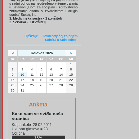
u radni odnos na neodređeno vrijeme trajanja
u ustanovi „Dom za socijalno i zdravstveno
zbrinjavanje osoba s invaliditetom i drugih
osoba“ Stolac, i to:
1. Medicinska sestra - 1 izvršitelj
2. Servirka - 1 izvršitelj
Opširnije ...
Javni natječaj za prijem
radnika u radni odnos
<
Kolovoz 2026
>
Ne
Po
Ut
Sr
Če
Pe
Su
1
2
3
4
5
6
7
8
9
10
11
12
13
14
15
16
17
18
19
20
21
22
23
24
25
26
27
28
29
30
31
Anketa
Kako vam se sviđa naša
stranica
Kraj ankete: 28.02.2011
Ukupno glasova = 23
Odlična
78%