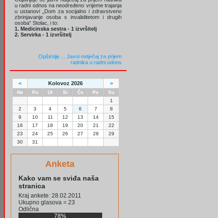
u radni odnos na neodređeno vrijeme trajanja
u ustanovi „Dom za socijalno i zdravstveno
zbrinjavanje osoba s invaliditetom i drugih
osoba“ Stolac, i to:
1. Medicinska sestra - 1 izvršitelj
2. Servirka - 1 izvršitelj
Opširnije ...
Javni natječaj za prijem
radnika u radni odnos
<
Kolovoz 2026
>
Ne
Po
Ut
Sr
Če
Pe
Su
1
2
3
4
5
6
7
8
9
10
11
12
13
14
15
16
17
18
19
20
21
22
23
24
25
26
27
28
29
30
31
Anketa
Kako vam se sviđa naša
stranica
Kraj ankete: 28.02.2011
Ukupno glasova = 23
Odlična
78%