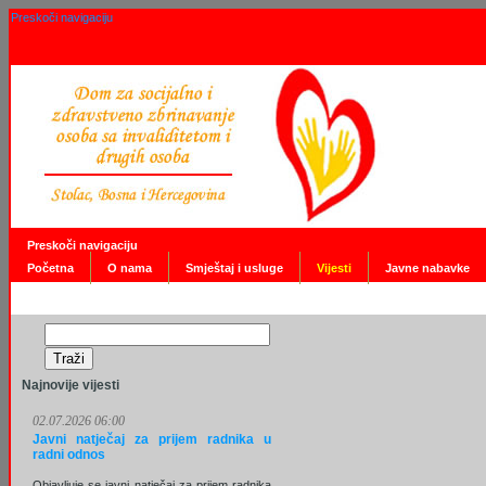
Preskoči navigaciju
Preskoči navigaciju
Početna
O nama
Smještaj i usluge
Vijesti
Javne nabavke
Najnovije vijesti
02.07.2026 06:00
Javni natječaj za prijem radnika u
radni odnos
Objavljuje se javni natječaj za prijem radnika