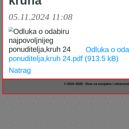
kruha
05.11.2024 11:08
Odluka o odab
ponuditelja,kruh 24.pdf
(913.5 kB)
Natrag
© 2010–2026 - Dom za socijalno i zdravstve