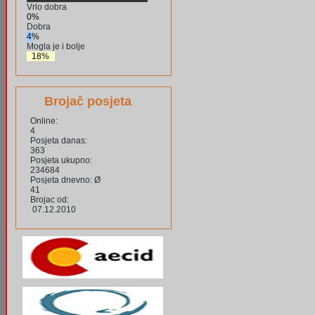
Vrlo dobra
0%
Dobra
4%
Mogla je i bolje
18%
Brojač posjeta
Online:
4
Posjeta danas:
363
Posjeta ukupno:
234684
Posjeta dnevno: Ø
41
Brojac od:
07.12.2010