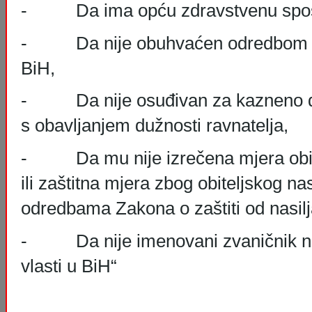
- Da ima opću zdravstvenu spos
- Da nije obuhvaćen odredbom čl
BiH,
- Da nije osuđivan za kazneno dje
s obavljanjem dužnosti ravnatelja,
- Da mu nije izrečena mjera obite
ili zaštitna mjera zbog obiteljskog na
odredbama Zakona o zaštiti od nasilja 
- Da nije imenovani zvaničnik na b
vlasti u BiH“