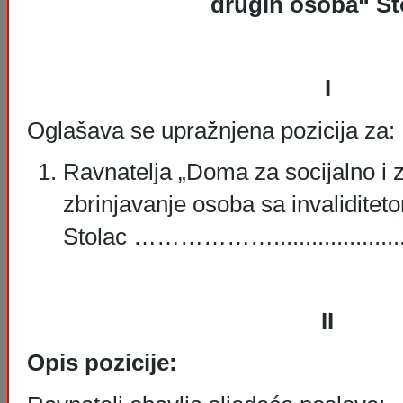
drugih osoba“ St
I
Oglašava se upražnjena pozicija za:
Ravnatelja „Doma za socijalno i 
zbrinjavanje osoba sa invaliditet
Stolac ……………….........................
II
Opis pozicije: