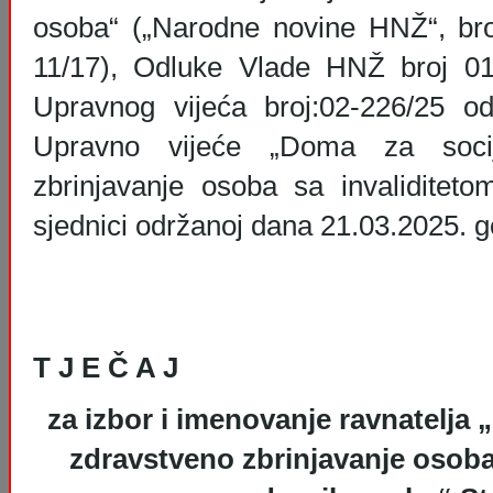
osoba“ („Narodne novine HNŽ“, broj
11/17), Odluke Vlade HNŽ broj 01
Upravnog vijeća broj:02-226/25 od
Upravno vijeće „Doma za socij
zbrinjavanje osoba sa invaliditet
sjednici održanoj dana 21.03.2025. g
J A V N 
T J E Č A J
za izbor i imenovanje ravnatelja 
zdravstveno zbrinjavanje osoba 