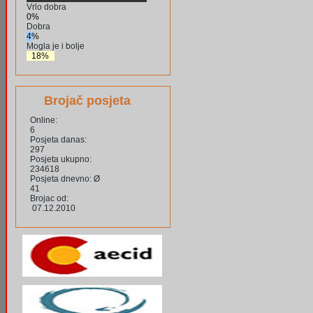
Vrlo dobra
0%
Dobra
4%
Mogla je i bolje
18%
Brojač posjeta
Online:
6
Posjeta danas:
297
Posjeta ukupno:
234618
Posjeta dnevno: Ø
41
Brojac od:
07.12.2010