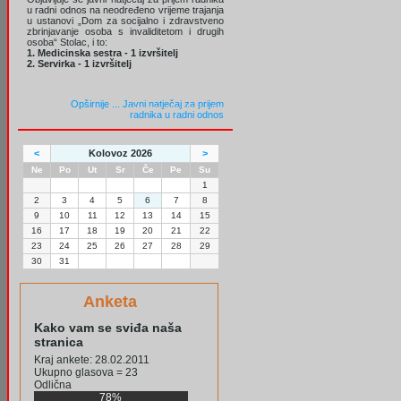
u radni odnos na neodređeno vrijeme trajanja
u ustanovi „Dom za socijalno i zdravstveno
zbrinjavanje osoba s invaliditetom i drugih
osoba“ Stolac, i to:
1. Medicinska sestra - 1 izvršitelj
2. Servirka - 1 izvršitelj
Opširnije ...
Javni natječaj za prijem
radnika u radni odnos
<
Kolovoz 2026
>
Ne
Po
Ut
Sr
Če
Pe
Su
1
2
3
4
5
6
7
8
9
10
11
12
13
14
15
16
17
18
19
20
21
22
23
24
25
26
27
28
29
30
31
Anketa
Kako vam se sviđa naša
stranica
Kraj ankete: 28.02.2011
Ukupno glasova = 23
Odlična
78%