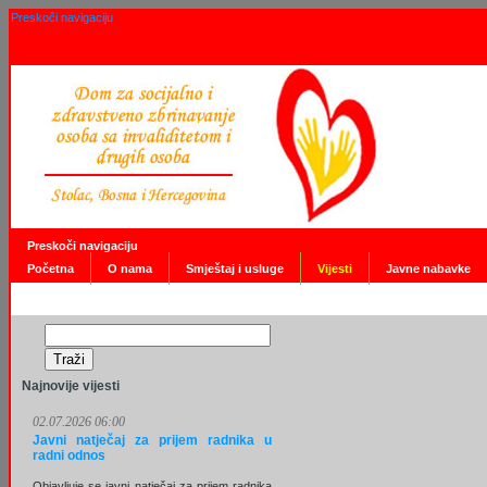
Preskoči navigaciju
Preskoči navigaciju
Početna
O nama
Smještaj i usluge
Vijesti
Javne nabavke
Najnovije vijesti
02.07.2026 06:00
Javni natječaj za prijem radnika u
radni odnos
Objavljuje se javni natječaj za prijem radnika