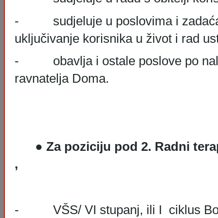
- sudjeluje u poslovima i zadaća
uključivanje korisnika u život i rad u
- obavlja i ostale poslove po nalo
ravnatelja Doma.
●
Za poziciju pod 2.
Radni tera
,
- VŠS/ VI stupanj, ili I ciklus Bo