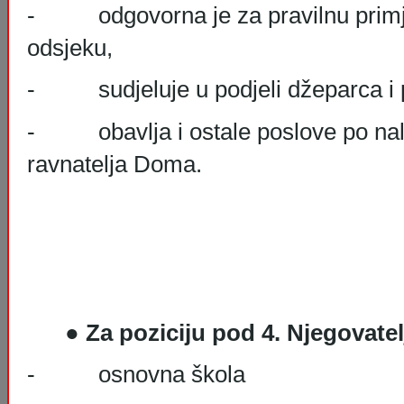
- odgovorna je za pravilnu primj
odsjeku,
- sudjeluje u podjeli džeparca i p
- obavlja i ostale poslove po nalo
ravnatelja Doma.
●
Za poziciju pod 4. N
- osnovna škola