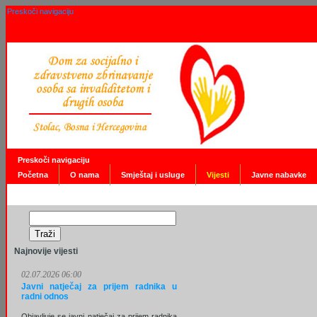
Preskoči navigaciju
Preskoči navigaciju
Početna
O nama
Smještaj i usluge
Vijesti
Javne nabavke
Najnovije vijesti
02.07.2026 06:00
Javni natječaj za prijem radnika u
radni odnos
Objavljuje se javni natječaj za prijem radnika