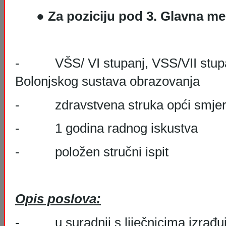
●
Za poziciju pod 3. Glavna me
- VŠS/ VI stupanj, VSS/VII stupanj i
Bolonjskog sustava obrazovanja
- zdravstvena struka opći smje
- 1 godina radnog iskustva
- položen stručni ispit
Opis poslova:
- u suradnji s liječnicima izrađuj