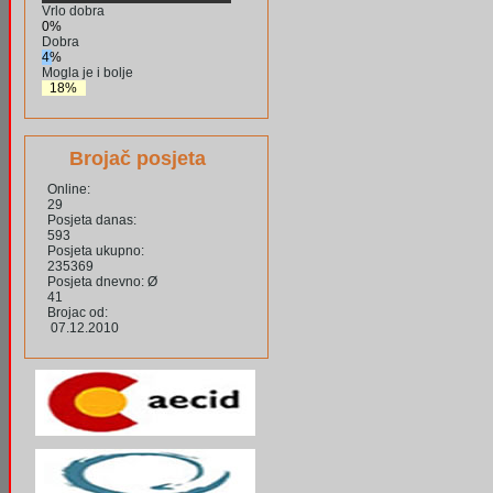
Vrlo dobra
0%
Dobra
4%
Mogla je i bolje
18%
Brojač posjeta
Online:
29
Posjeta danas:
593
Posjeta ukupno:
235369
Posjeta dnevno: Ø
41
Brojac od:
07.12.2010