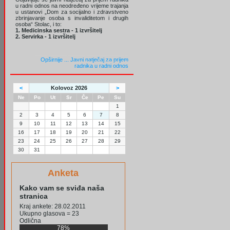
u radni odnos na neodređeno vrijeme trajanja
u ustanovi „Dom za socijalno i zdravstveno
zbrinjavanje osoba s invaliditetom i drugih
osoba“ Stolac, i to:
1. Medicinska sestra - 1 izvršitelj
2. Servirka - 1 izvršitelj
Opširnije ...
Javni natječaj za prijem
radnika u radni odnos
<
Kolovoz 2026
>
Ne
Po
Ut
Sr
Če
Pe
Su
1
2
3
4
5
6
7
8
9
10
11
12
13
14
15
16
17
18
19
20
21
22
23
24
25
26
27
28
29
30
31
Anketa
Kako vam se sviđa naša
stranica
Kraj ankete: 28.02.2011
Ukupno glasova = 23
Odlična
78%