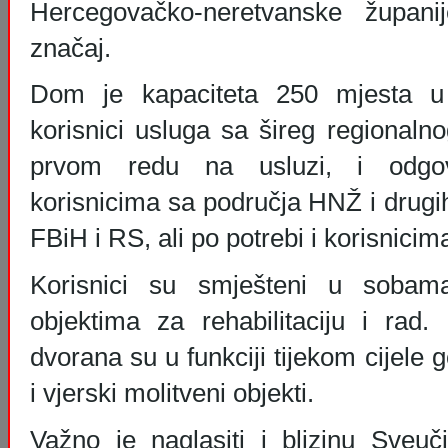
Hercegovačko-neretvanske župani
značaj.
Dom je kapaciteta 250 mjesta u
korisnici usluga sa šireg regionaln
prvom redu na usluzi, i odgov
korisnicima sa područja HNŽ i drugi
FBiH i RS, ali po potrebi i korisnicim
Korisnici su smješteni u sobam
objektima za rehabilitaciju i rad.
dvorana su u funkciji tijekom cijele 
i vjerski molitveni objekti.
Važno je naglasiti i blizinu Sveuči