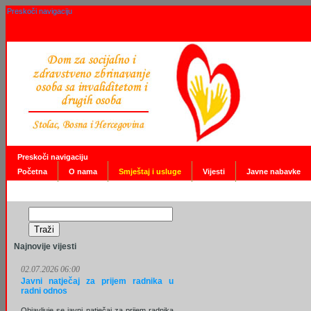
Preskoči navigaciju
Preskoči navigaciju
Početna
O nama
Smještaj i usluge
Vijesti
Javne nabavke
Najnovije vijesti
02.07.2026 06:00
Javni natječaj za prijem radnika u
radni odnos
Objavljuje se javni natječaj za prijem radnika