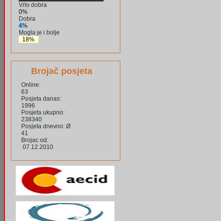
Vrlo dobra
0%
Dobra
4%
Mogla je i bolje
18%
Brojač posjeta
Online:
63
Posjeta danas:
1996
Posjeta ukupno:
238340
Posjeta dnevno: Ø
41
Brojac od:
07.12.2010