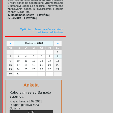
u radni odnos na neodređeno vrijeme trajanja
u ustanovi „Dom za socijalno i zdravstveno
zbrinjavanje osoba s invaliditetom i drugih
osoba“ Stolac, i to:
1. Medicinska sestra - 1 izvršitelj
2. Servirka - 1 izvršitelj
Opširnije ...
Javni natječaj za prijem
radnika u radni odnos
<
Kolovoz 2026
>
Ne
Po
Ut
Sr
Če
Pe
Su
1
2
3
4
5
6
7
8
9
10
11
12
13
14
15
16
17
18
19
20
21
22
23
24
25
26
27
28
29
30
31
Anketa
Kako vam se sviđa naša
stranica
Kraj ankete: 28.02.2011
Ukupno glasova = 23
Odlična
78%