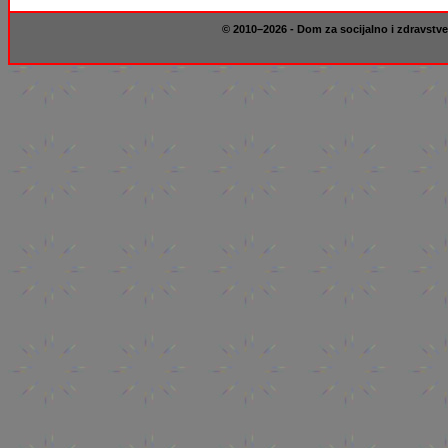
© 2010–2026 - Dom za socijalno i zdravstve