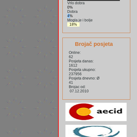
Vrlo dobra
0%
Dobra
4%
Mogla je i bolje
18%
Brojač posjeta
Online:
62
Posjeta danas:
1612
Posjeta ukupno:
237956
Posjeta dnevno: Ø
41
Brojac od:
07.12.2010