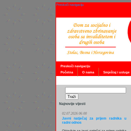
Preskoči navigaciju
Preskoči navigaciju
Početna
O nama
Smještaj i usluge
Najnovije vijesti
02.07.2026 06:00
Javni natječaj za prijem radnika u
radni odnos
Objavljuje se javni natječaj za prijem radnika