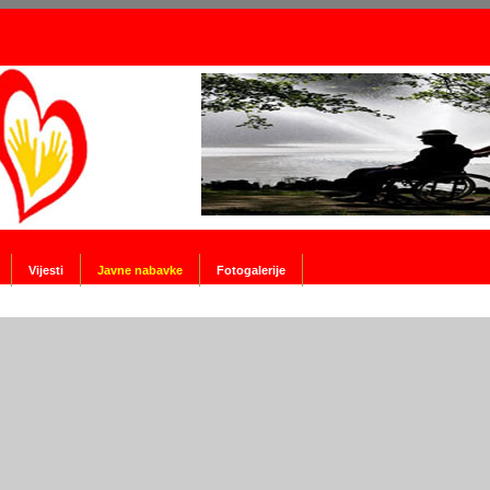
Vijesti
Javne nabavke
Fotogalerije