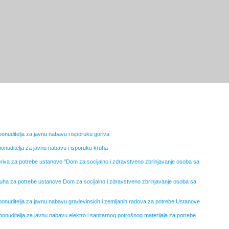
ponuditelja za javnu nabavu i isporuku goriva
ponuditelja za javnu nabavu i isporuku kruha
goriva za potrebe ustanove "Dom za socijalno i zdravstveno zbrinjavanje osoba sa
kruha za potrebe ustanove Dom za socijalno i zdravstveno zbrinjavanje osoba sa
 ponuditelja za javnu nabavu građevinskih i zemljanih radova za potrebe Ustanove
ponuditelja za javnu nabavu elektro i sanitarnog potrošnog materijala za potrebe