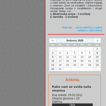
u radni odnos na neodređeno vrijeme trajanja
u ustanovi „Dom za socijalno i zdravstveno
zbrinjavanje osoba s invaliditetom i drugih
osoba“ Stolac, i to:
1. Medicinska sestra - 1 izvršitelj
2. Servirka - 1 izvršitelj
Opširnije ...
Javni natječaj za prijem
radnika u radni odnos
<
Kolovoz 2026
>
Ne
Po
Ut
Sr
Če
Pe
Su
1
2
3
4
5
6
7
8
9
10
11
12
13
14
15
16
17
18
19
20
21
22
23
24
25
26
27
28
29
30
31
Anketa
Kako vam se sviđa naša
stranica
Kraj ankete: 28.02.2011
Ukupno glasova = 23
Odlična
78%