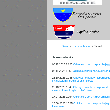
Stolac
>
Javne nabavke
>
Nabavke
Javne nabavke
08.11.2023 12:23
Odluka o izboru najpovoljnijeg 
08.11.2023 11:55
Odluka o izboru najpovoljnijeg 
25.10.2023 11:48
Obavijest o nabavi i isporuci 
invaliditetom i drugih osoba" Stolac
25.10.2023 11:45
Obavijest o nabavi i isporuci 
invaliditetom i drugih osoba" Stolac
17.07.2023 11:54
Odluka o izboru najpovoljnijeg
23.06.2023 10:45
Odluka o izboru najpovoljnijeg 
Ustanove