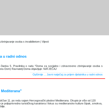
brinjavanje osoba s invaliditetom | Vijesti
ka u radni odnos
e članka 5. Pravilnika o radu "Doma za socijalno i zdravstveno zbrinjavanje osoba s
 tekstu Dom) Ravnatelj Doma objavljuje: NATJEČAJ
Opširnije ...
Javni natječaj za prijem djelatnika u radni odnos
i Mediterana"
 održan 11. po redu sajam Hercegovački plodovi Mediterana. Okupio je više od 120
am je poljoprivredno turističkog karaktera i fokus su mediteranske kulture šipak, smokva,
bilje.