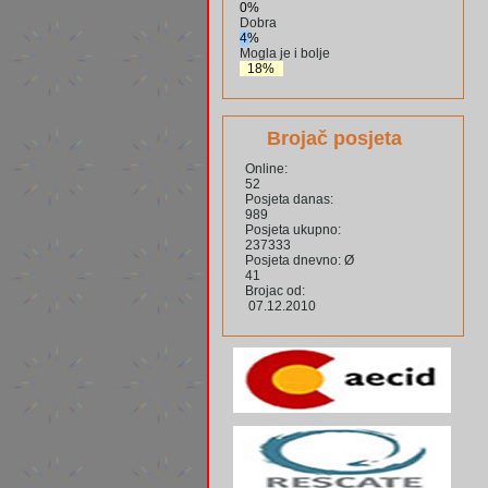
0%
Dobra
4%
Mogla je i bolje
18%
Brojač posjeta
Online:
52
Posjeta danas:
989
Posjeta ukupno:
237333
Posjeta dnevno: Ø
41
Brojac od:
07.12.2010