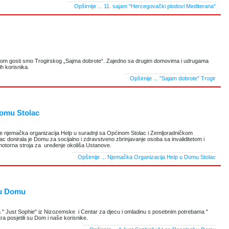
Opširnije ...
11. sajam "Hercegovački plodovi Mediterana"
dom gosti smo Trogirskog „Sajma dobrote“. Zajedno sa drugim domovima i udrugama
ih korisnika.
Opširnije ...
"Sajam dobrote" Trogir
Domu Stolac
e njemačka organizacija Help u suradnji sa Općinom Stolac i Zemljoradničkom
c donirala je Domu za socijalno i zdravstveno zbrinjavanje osoba sa invaliditetom i
 motorna stroja za uređenje okoliša Ustanove.
Opširnije ...
Njemačka Organizacija Help u Domu Stolac
 u Domu
a " Just Sophie" iz Nizozemske i Centar za djecu i omladinu s posebnim potrebama "
a posjetili su Dom i naše korisnike.