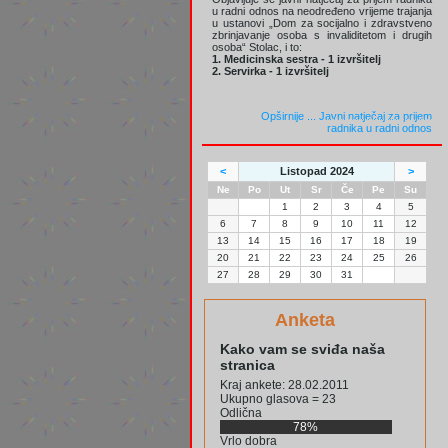
u radni odnos na neodređeno vrijeme trajanja
u ustanovi „Dom za socijalno i zdravstveno
zbrinjavanje osoba s invaliditetom i drugih
osoba“ Stolac, i to:
1. Medicinska sestra - 1 izvršitelj
2. Servirka - 1 izvršitelj
Opširnije ...
Javni natječaj za prijem
radnika u radni odnos
<
Listopad 2024
>
Ne
Po
Ut
Sr
Če
Pe
Su
1
2
3
4
5
6
7
8
9
10
11
12
13
14
15
16
17
18
19
20
21
22
23
24
25
26
27
28
29
30
31
Anketa
Kako vam se sviđa naša
stranica
Kraj ankete: 28.02.2011
Ukupno glasova = 23
Odlična
78%
Vrlo dobra