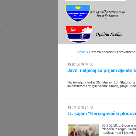
Stolac
>
Dom za socijalno i zdravstveno z
19.02.2019 07:00
Javni natječaj za prijem djelatni
Na temelju članka 25. stavak 10. Statuta, t
invaliditetom i drugih osoba" Stolac, (dalje u
15.10.2018 12:03
11. sajam "Hercegovački plodov
05. i 06.10. u Stocu je
izlagača iz regije. Saj
maslina, med i ljekovito 