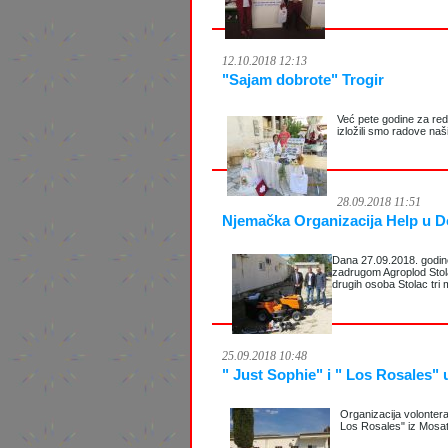
12.10.2018 12:13
"Sajam dobrote" Trogir
Već pete godine za re
izložili smo radove naš
28.09.2018 11:51
Njemačka Organizacija Help u 
Dana 27.09.2018. godin
zadrugom Agroplod Stola
drugih osoba Stolac tri
25.09.2018 10:48
" Just Sophie" i " Los Rosales"
Organizacija volonter
Los Rosales" iz Mosatr