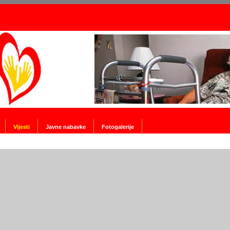
Vijesti
Javne nabavke
Fotogalerije