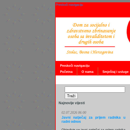
Preskoči navigaciju
Preskoči navigaciju
Početna
O nama
Smještaj i usluge
Najnovije vijesti
02.07.2026 06:00
Javni natječaj za prijem radnika u
radni odnos
Objavljuje se javni natječaj za prijem radnika