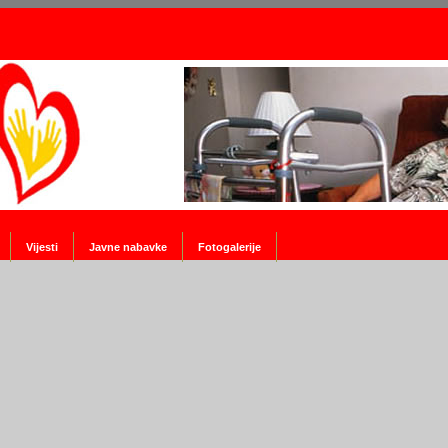
Vijesti
Javne nabavke
Fotogalerije