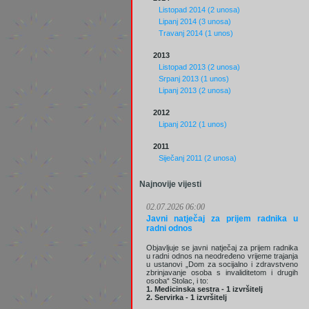
Listopad 2014 (2 unosa)
Lipanj 2014 (3 unosa)
Travanj 2014 (1 unos)
2013
Listopad 2013 (2 unosa)
Srpanj 2013 (1 unos)
Lipanj 2013 (2 unosa)
2012
Lipanj 2012 (1 unos)
2011
Siječanj 2011 (2 unosa)
Najnovije vijesti
02.07.2026 06:00
Javni natječaj za prijem radnika u
radni odnos
Objavljuje se javni natječaj za prijem radnika
u radni odnos na neodređeno vrijeme trajanja
u ustanovi „Dom za socijalno i zdravstveno
zbrinjavanje osoba s invaliditetom i drugih
osoba“ Stolac, i to:
1. Medicinska sestra - 1 izvršitelj
2. Servirka - 1 izvršitelj