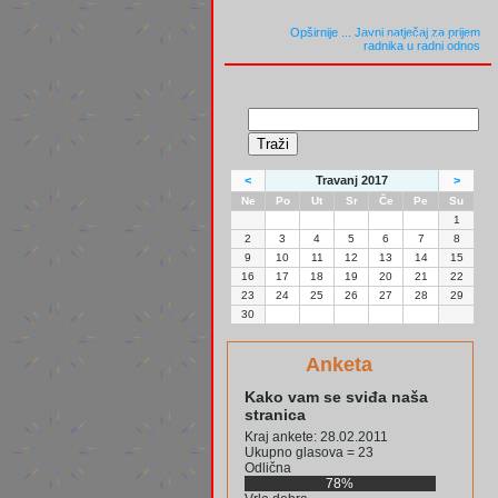
Opširnije ...
Javni natječaj za prijem
radnika u radni odnos
<
Travanj 2017
>
Ne
Po
Ut
Sr
Če
Pe
Su
1
2
3
4
5
6
7
8
9
10
11
12
13
14
15
16
17
18
19
20
21
22
23
24
25
26
27
28
29
30
Anketa
Kako vam se sviđa naša
stranica
Kraj ankete: 28.02.2011
Ukupno glasova = 23
Odlična
78%