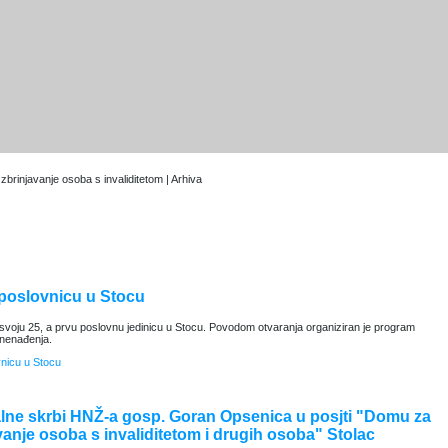
brinjavanje osoba s invaliditetom | Arhiva
 poslovnicu u Stocu
svoju 25, a prvu poslovnu jedinicu u Stocu. Povodom otvaranja organiziran je program
znenađenja.
vnicu u Stocu
ijalne skrbi HNŽ-a gosp. Goran Opsenica u posjti "Domu za
vanje osoba s invaliditetom i drugih osoba" Stolac