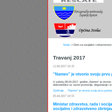
Stolac
>
Dom za socijalno i zdravstveno z
Travanj 2017
12.04.2017 10:35
"Namex" je otvorio svoju prvu
U subotu 08.04.2017. godine „Namex“ je otvorio 
dobrodošlice uz razne promocije, degustacije i i
Opširnije ...
"Namex" je otvorio svoju prvu poslo
05.04.2017 10:55
Ministar zdravstva, rada i soc
socijalno i zdravstveno zbrinja