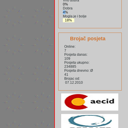
Vrlo dobra
0%
Dobra
4%
Mogla je i bolje
18%
Brojač posjeta
Online:
7
Posjeta danas:
109
Posjeta ukupno:
234885
Posjeta dnevno: Ø
41
Brojac od:
07.12.2010