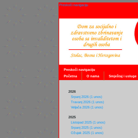
Preskoči navigaciju
Preskoči navigaciju
Početna
O nama
Smještaj i usluge
2026
Srpanj 2026 (1 unos)
Travanj 2026 (1 unos)
Veljača 2026 (1 unos)
2025
Listopad 2025 (1 unos)
Srpanj 2025 (1 unos)
Ožujak 2025 (1 unos)