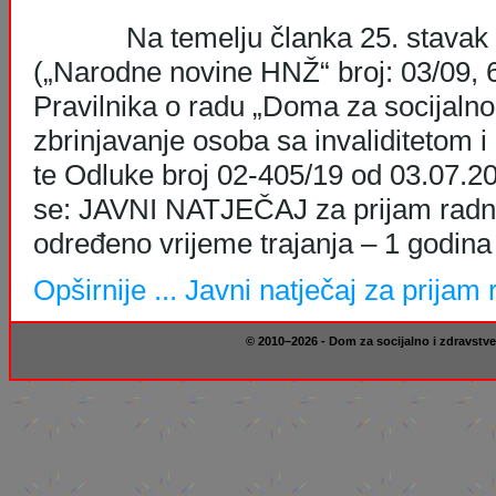
Na temelju članka 25. stavak 10
(„Narodne novine HNŽ“ broj: 03/09, 6/
Pravilnika o radu „Doma za socijalno
zbrinjavanje osoba sa invaliditetom i
te Odluke broj 02-405/19 od 03.07.20
se: JAVNI NATJEČAJ za prijam radni
određeno vrijeme trajanja – 1 godina
Opširnije ...
Javni natječaj za prijam
© 2010–2026 - Dom za socijalno i zdravstve