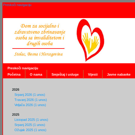
Preskoči navigaciju
Preskoči navigaciju
Početna
O nama
Smještaj i usluge
Vijesti
Javne nabavke
2026
Srpanj 2026 (1 unos)
Travanj 2026 (1 unos)
Veljača 2026 (1 unos)
2025
Listopad 2025 (1 unos)
Srpanj 2025 (1 unos)
Ožujak 2025 (1 unos)