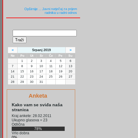
Opširnije ...
Javni natječaj za prijem
radnika u radni odnos
<
Srpanj 2019
>
Ne
Po
Ut
Sr
Če
Pe
Su
1
2
3
4
5
6
7
8
9
10
11
12
13
14
15
16
17
18
19
20
21
22
23
24
25
26
27
28
29
30
31
Anketa
Kako vam se sviđa naša
stranica
Kraj ankete: 28.02.2011
Ukupno glasova = 23
Odlična
78%
Vrlo dobra
0%