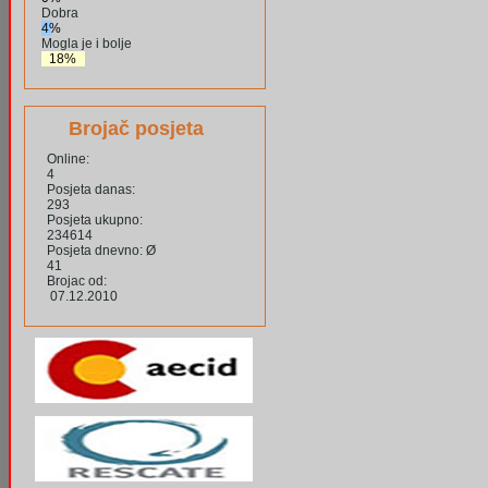
Dobra
4%
Mogla je i bolje
18%
Brojač posjeta
Online:
4
Posjeta danas:
293
Posjeta ukupno:
234614
Posjeta dnevno: Ø
41
Brojac od:
07.12.2010