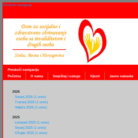
Preskoči navigaciju
Preskoči navigaciju
Početna
O nama
Smještaj i usluge
Vijesti
Javne nabavke
2026
Srpanj 2026 (1 unos)
Travanj 2026 (1 unos)
Veljača 2026 (1 unos)
2025
Listopad 2025 (1 unos)
Srpanj 2025 (1 unos)
Ožujak 2025 (1 unos)