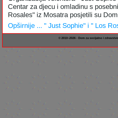
Centar za djecu i omladinu s poseb
Rosales" iz Mosatra posjetili su Dom
Opširnije ...
" Just Sophie" i " Los R
© 2010–2026 - Dom za socijalno i zdravstve