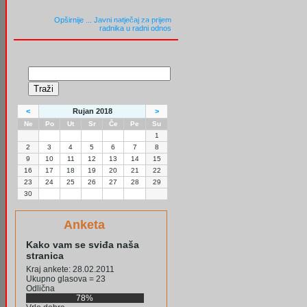
Opširnije ...
Javni natječaj za prijem
radnika u radni odnos
<
Rujan 2018
>
Ne
Po
Ut
Sr
Če
Pe
Su
1
2
3
4
5
6
7
8
9
10
11
12
13
14
15
16
17
18
19
20
21
22
23
24
25
26
27
28
29
30
Anketa
Kako vam se sviđa naša
stranica
Kraj ankete: 28.02.2011
Ukupno glasova = 23
Odlična
78%