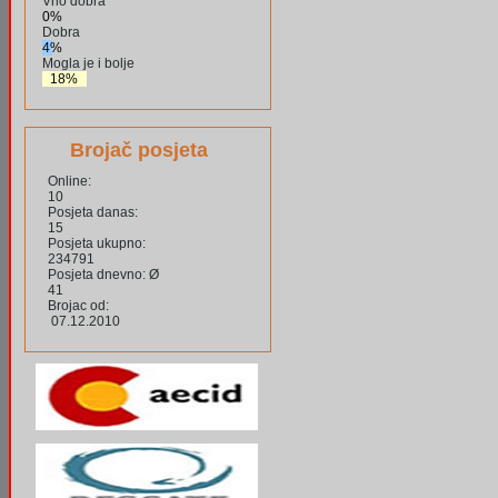
Vrlo dobra
0%
Dobra
4%
Mogla je i bolje
18%
Brojač posjeta
Online:
10
Posjeta danas:
15
Posjeta ukupno:
234791
Posjeta dnevno: Ø
41
Brojac od:
07.12.2010