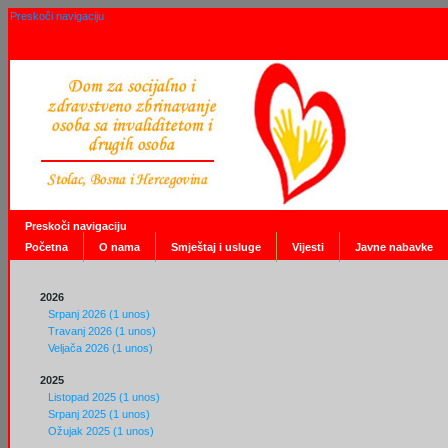
Preskoči navigaciju
Preskoči navigaciju
Početna
O nama
Smještaj i usluge
Vijesti
Javne nabavke
2026
Srpanj 2026 (1 unos)
Travanj 2026 (1 unos)
Veljača 2026 (1 unos)
2025
Listopad 2025 (1 unos)
Srpanj 2025 (1 unos)
Ožujak 2025 (1 unos)