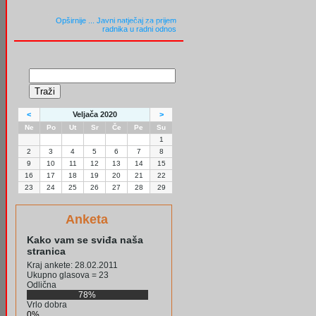
Opširnije ...
Javni natječaj za prijem
radnika u radni odnos
<
Veljača 2020
>
Ne
Po
Ut
Sr
Če
Pe
Su
1
2
3
4
5
6
7
8
9
10
11
12
13
14
15
16
17
18
19
20
21
22
23
24
25
26
27
28
29
Anketa
Kako vam se sviđa naša
stranica
Kraj ankete: 28.02.2011
Ukupno glasova = 23
Odlična
78%
Vrlo dobra
0%