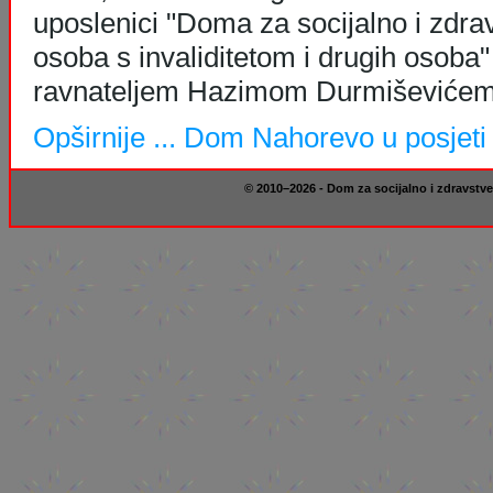
uposlenici "Doma za socijalno i zdra
osoba s invaliditetom i drugih osoba"
ravnateljem Hazimom Durmiševićem
Opširnije ...
Dom Nahorevo u posjeti
© 2010–2026 - Dom za socijalno i zdravstve