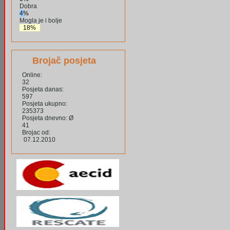
Dobra
4%
Mogla je i bolje
18%
Brojač posjeta
Online:
32
Posjeta danas:
597
Posjeta ukupno:
235373
Posjeta dnevno: Ø
41
Brojac od:
07.12.2010